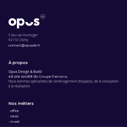
5 bis rue Huntziger
92110 Clichy
contact@opusdb.fr
À propos
Opus Design & Build
est une société du
Groupe Patriarca.
Nous sommes spécialistes de l’aménagement d’espaces, de la conception
à la réalisation.
Nos métiers
: office
: retail
: invest