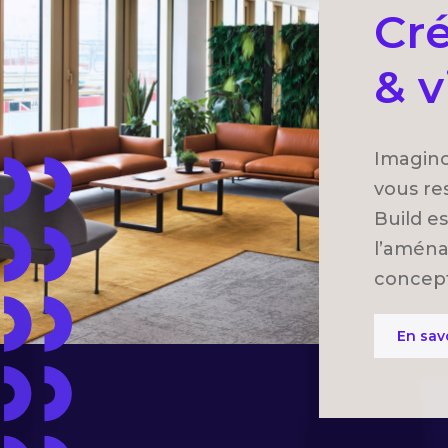
Cré
& v
Imagino
vous re
Build es
l’aména
concepti
En sav