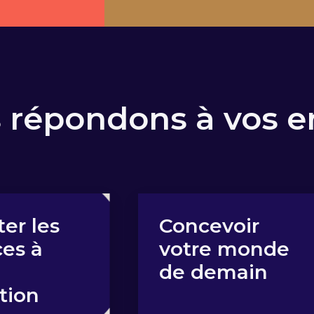
 répondons à vos e
voir
Déployer
e monde
votre concept
emain