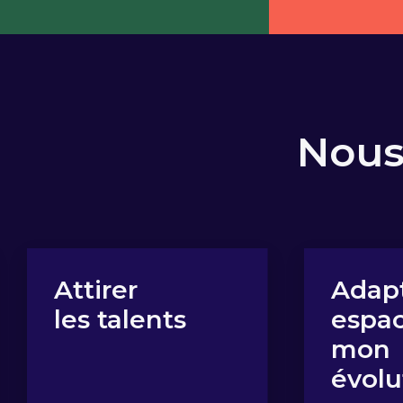
Nous
Adapter les
Conce
espaces à
votr
mon
de d
évolution