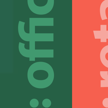
Créer votre aménagement idéal n’est pas 
prendre à la légère. Aujourd’hui plus que
jamais, les espaces de travail doivent
permettre à chaque collaborateur de vivre,
Besoin
échanger et travailler le plus sereinement
votre 
possible.
de mar
Améliorer la productivité, Booster l’efficie
Créons
des équipes ou attirer les talents, Opus fait
vous d
équipe avec vous pour relever ces défis.
une ex
#amenagementreussi #collaboration
#opus
#bienetreautravail
#desig
En savoir plus
En s