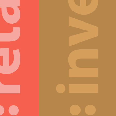
à
 de donner une nouvelle identité à
commerce, ou de déployer votre image
Plus que jamais, orienter 
que sur de nouveaux points de vente ?
dynamique contemporain
nce
 ensemble un concept fort qui saura
Forts de notre expérien
émarquer pour que chaque visite soit
marché, nous vous aideron
périence réussie.
bons changements qui r
incontournable.
accompagne #imagedemarque
n
#modularite #design #se
avoir plus
En savoir plus