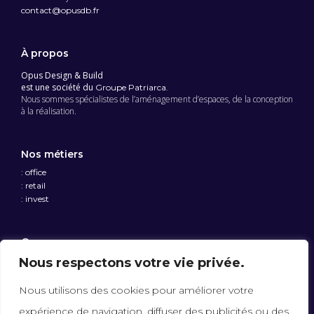
contact@opusdb.fr
À propos
Opus Design & Build
est une société du
Groupe Patriarca.
Nous sommes spécialistes de l’aménagement d’espaces, de la conception
à la réalisation.
Nos métiers
: office
: retail
: invest
Opus
Qui sommes-nous ?
Nous respectons votre vie privée.
Nous rejoindre
Nous utilisons des cookies pour améliorer votre
expérience de navigation, diffuser des publicités ou des